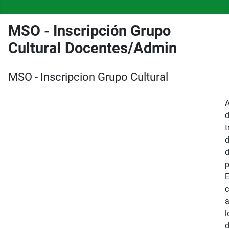
MSO - Inscripción Grupo
Cultural Docentes/Admin
MSO - Inscripcion Grupo Cultural
A
t
d
p
l
d