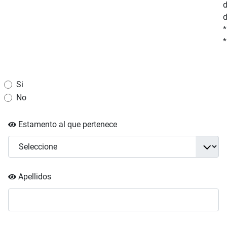
d
*
*
Si
No
Estamento al que pertenece
Apellidos