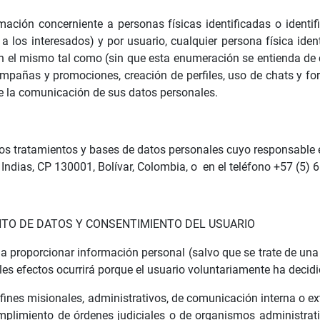
ación concerniente a personas físicas identificadas o identifi
a los interesados) y por usuario, cualquier persona física ide
 en el mismo tal como (sin que esta enumeración se entienda de ca
ampañas y promociones, creación de perfiles, uso de chats y for
que la comunicación de sus datos personales.
rios tratamientos y bases de datos personales cuyo responsable
 Indias, CP 130001, Bolívar, Colombia, o en el teléfono +57 (5)
NTO DE DATOS Y CONSENTIMIENTO DEL USUARIO
a proporcionar información personal (salvo que se trate de una
ales efectos ocurrirá porque el usuario voluntariamente ha deci
ines misionales, administrativos, de comunicación interna o exte
mplimiento de órdenes judiciales o de organismos administrati