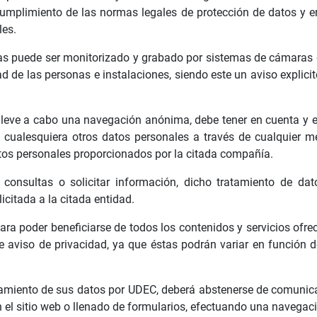
cumplimiento de las normas legales de protección de datos y e
les.
as puede ser monitorizado y grabado por sistemas de cámaras de 
idad de las personas e instalaciones, siendo este un aviso explic
 lleve a cabo una navegación anónima, debe tener en cuenta y e
cualesquiera otros datos personales a través de cualquier med
atos personales proporcionados por la citada compañía.
onsultas o solicitar información, dicho tratamiento de dato
citada a la citada entidad.
para poder beneficiarse de todos los contenidos y servicios ofre
este aviso de privacidad, ya que éstas podrán variar en funció
atamiento de sus datos por UDEC, deberá abstenerse de comunic
en el sitio web o llenado de formularios, efectuando una navegac