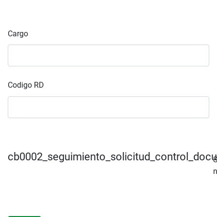
Cargo
Codigo RD
cb0002_seguimiento_solicitud_control_doc
S
n